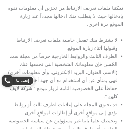
تمكننا ملفات تعريف الارتباط من تخزين أي معلومات تقوم
بإدخالها حيث لا يتطلب منك ادخالها مجدداً عند زيارة
الموقع مرة اخرى.
لا يشترط منك تفعيل خاصية ملفات تعريف الارتباط
وقبولها أثناء زيارة الموقع.
الطرف الثالث والروابط الخارجية حرصاً من مجلة ست
الحُسن فإن معلوماتك الشخصية التي نجمعها عنك
(الاسم، العنوان، البريد الإلكتروني، وأي معلومات أخرى)
فهي بمنأى عن أي استخدام مع أي جهة أخرى، وذلك
إتصل بنا
حفاظاً على الخصوصية التامة لزوار موقع “
شركة لايف
كلين
”.
قد تحتوي المجلة على إعلانات لطرف ثالث أو روابط
تؤدي إلى مواقعٍ أخرى أو إطارات لمواقعٍ أخرى.
ونحيطك علماً بأننا غير مسؤولين عن سياسة الخصوصية
الخاصة بأي طرف ثالث أو محتوى تلك السياسات