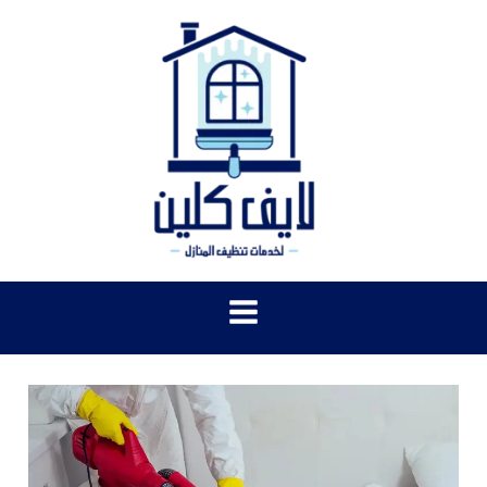
خطي
لى
لمحتوى