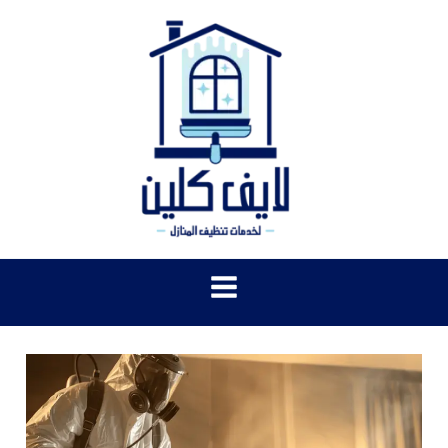
خطي
لى
لمحتوى