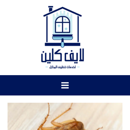
خطي
لى
لمحتوى