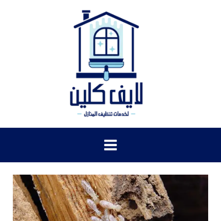
خطي
لى
لمحتوى