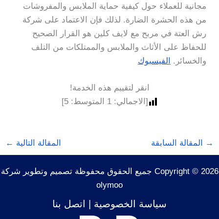
مجانية للعملاء حول كيفية حماية الملابس والمفروشات
من هذه الحشرة الضارة. لذلك فإن الاعتماد على شركة
رش العتة في مربح مع لايف كلين هو القرار الصحيح
للحفاظ على الأثاث والملابس والممتلكات من التلف
والخسائر.
الفيسبوك
انقر لتقييم هذه الخدمة!
[الاجمالي:
1
المتوسط:
5
]
→
المقالة السابقة
المقالة التالية
←
Copyright © 2026 جميع الحقوق محفوظة تصميم وتطوير شركة
olymoo
سياسة الخصوصية
|
اتصل بنا