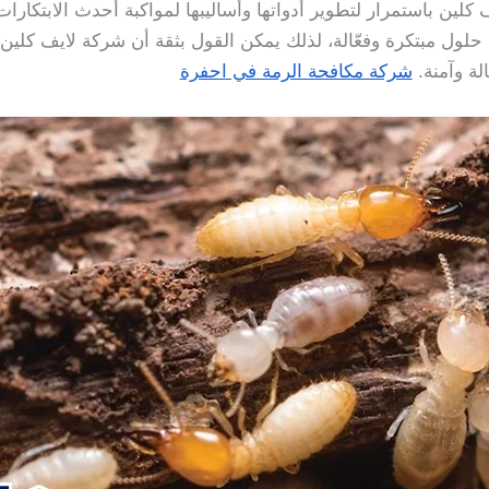
ين باستمرار لتطوير أدواتها وأساليبها لمواكبة أحدث الابتكارات ال
م حلول مبتكرة وفعّالة، لذلك يمكن القول بثقة أن شركة لايف كلين
ة وآمنة.
شركة مكافحة الرمة في احفرة