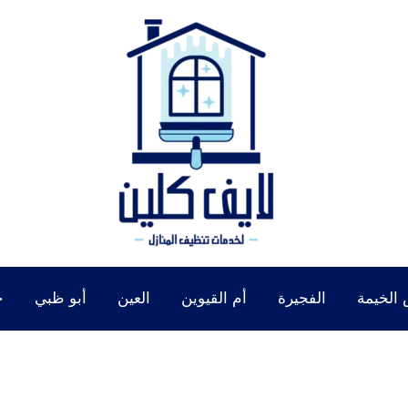
الخيمة
الفجيرة
أم القيوين
العين
أبو ظبي
خ