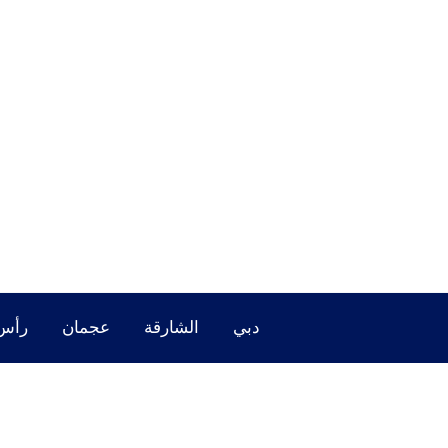
خطي
لى
لمحتوى
دبي
الشارقة
عجمان
رأس 