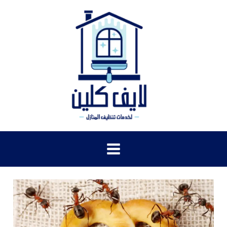
خطي
لى
لمحتوى