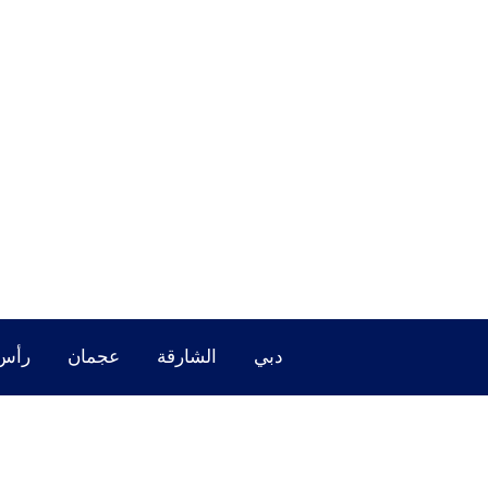
خطي
لى
لمحتوى
دبي
الشارقة
عجمان
رأس 