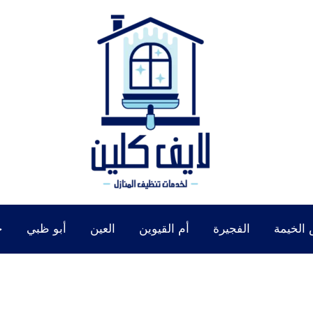
الخيمة
الفجيرة
أم القيوين
العين
أبو ظبي
خ