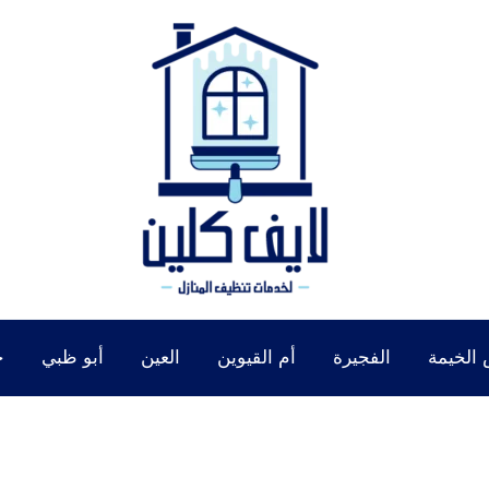
الخيمة
الفجيرة
أم القيوين
العين
أبو ظبي
خ