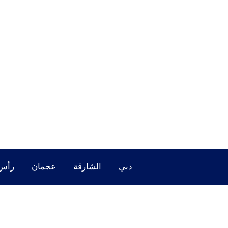
خطي
لى
لمحتوى
دبي
الشارقة
عجمان
رأس 