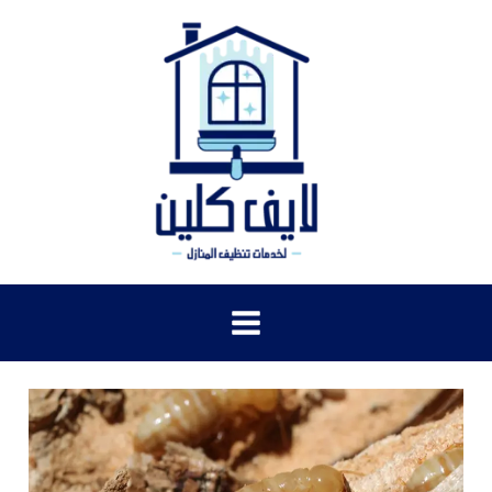
خطي
لى
لمحتوى