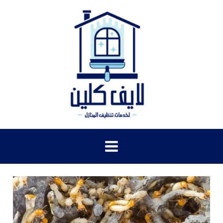
خطي
لى
لمحتوى