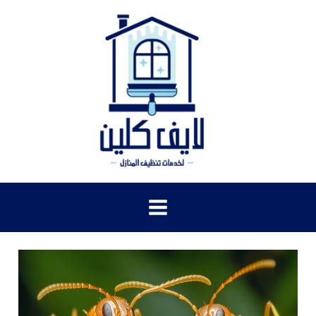
خطي
لى
لمحتوى