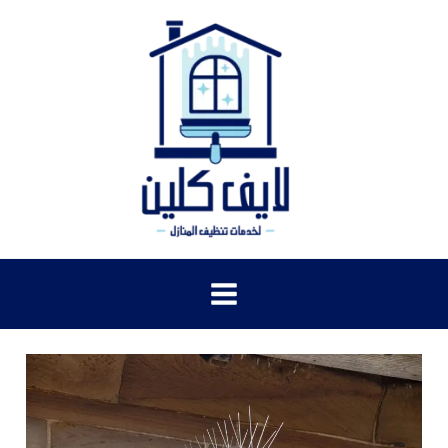
خطي
لى
لمحتوى