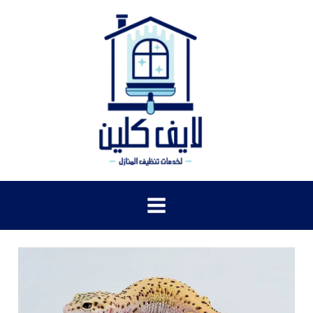
خطي
لى
لمحتوى