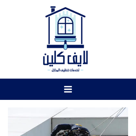
خطي
لى
لمحتوى