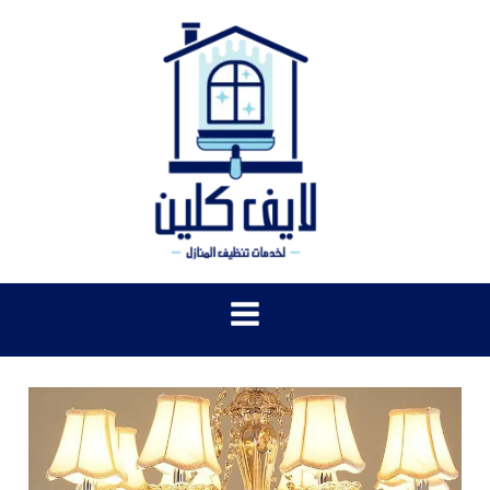
خطي
لى
لمحتوى