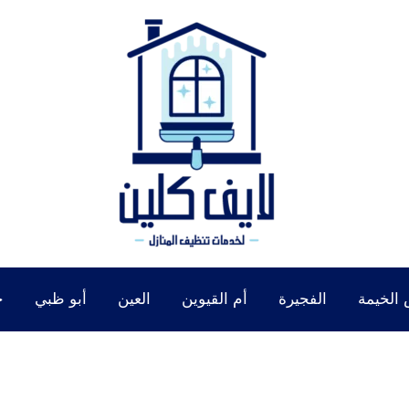
الخيمة
الفجيرة
أم القيوين
العين
أبو ظبي
خ