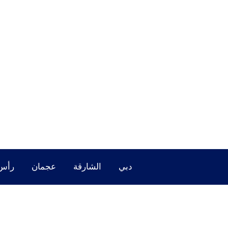
خطي
لى
لمحتوى
دبي
الشارقة
عجمان
رأس 