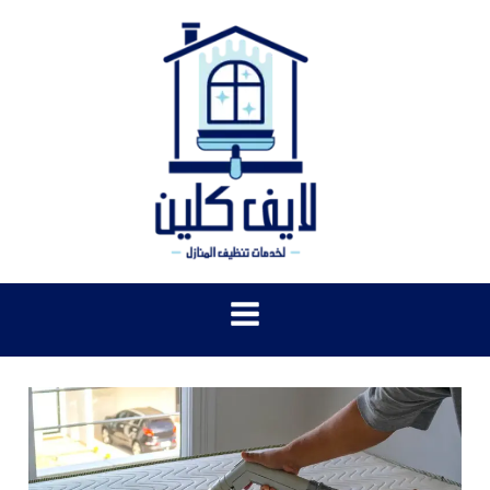
خطي
لى
لمحتوى