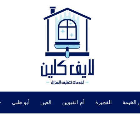
الخيمة
الفجيرة
أم القيوين
العين
أبو ظبي
خ