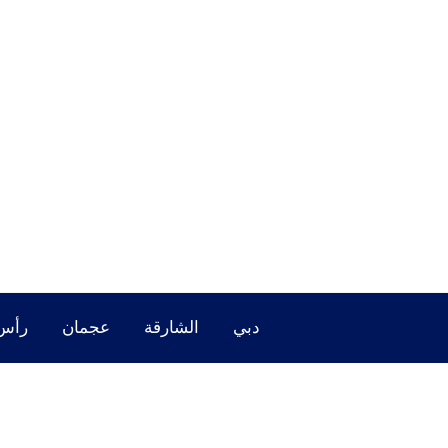
خطي
لى
لمحتوى
دبي
الشارقة
عجمان
رأس 