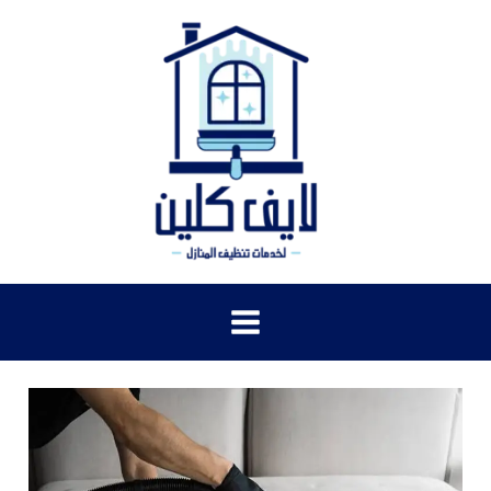
خطي
لى
لمحتوى