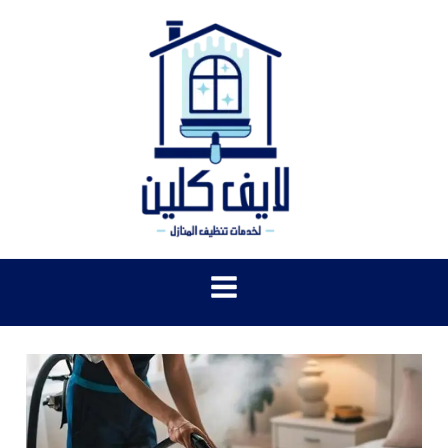
خطي
لى
لمحتوى