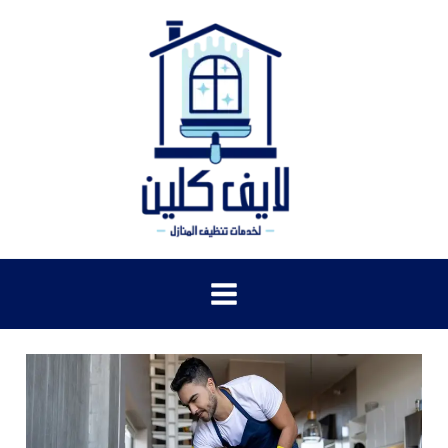
خطي
لى
لمحتوى