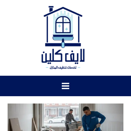
خطي
لى
لمحتوى