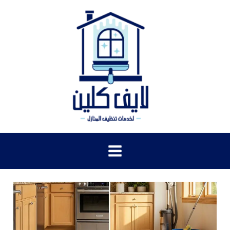
خطي
لى
لمحتوى