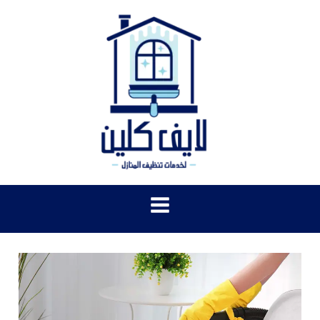
خطي
لى
لمحتوى