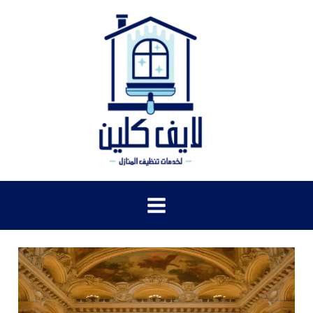
خطي
لى
لمحتوى