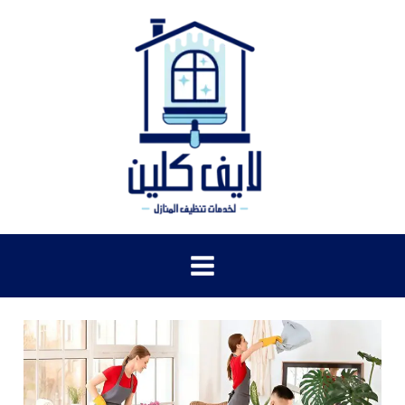
خطي
لى
لمحتوى