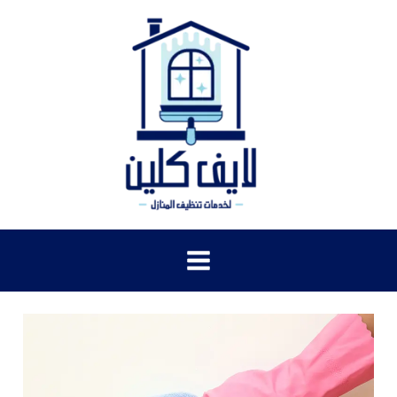
خطي
لى
لمحتوى