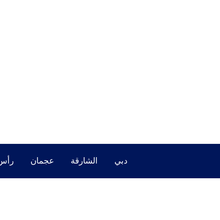
خطي
لى
لمحتوى
دبي
الشارقة
عجمان
رأس 