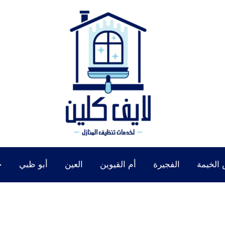
الخيمة
الفجيرة
أم القيوين
العين
أبو ظبي
خ