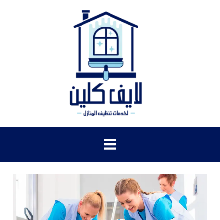
خطي
لى
لمحتوى