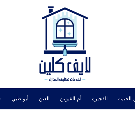
الخيمة
الفجيرة
أم القيوين
العين
أبو ظبي
خ