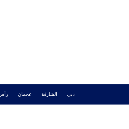
خطي
لى
لمحتوى
دبي
الشارقة
عجمان
رأس 