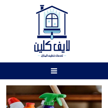
خطي
لى
لمحتوى