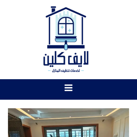
خطي
لى
لمحتوى