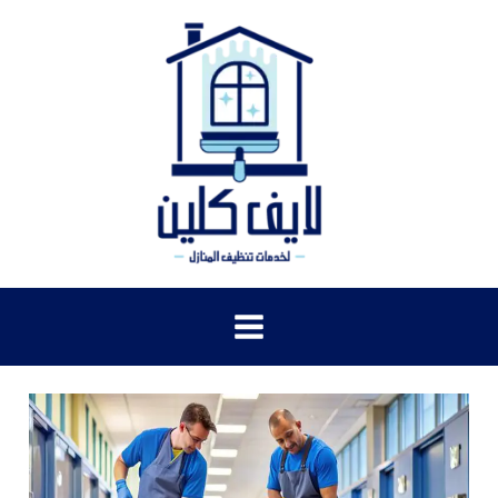
خطي
لى
لمحتوى