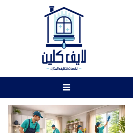
خطي
لى
لمحتوى