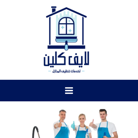
خطي
لى
لمحتوى