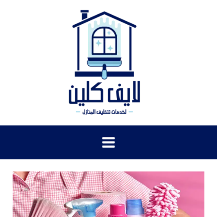
خطي
لى
لمحتوى