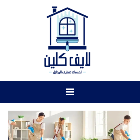
خطي
لى
لمحتوى