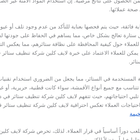
من الحصول على نتائج مرضية. إن استخدام المواد الآمنة غير الض
صحة عملائها.
اية فائقة، حيث يتم فحصها بعناية للتأكد من عدم وجود تلف أو عيو
ل ستارة تعالج بشكل خاص، مما يساهم في الحفاظ على جودتها لفت
لعملاء حول كيفية المحافظة على نظافة ستائرهم، مما يعكس الت
 يمكن للعملاء الاعتماد على خبرة لايف كلين شركة تنظيف ستائر
تائر.
شة المستخدمة في الستائر، مما يجعل من الضروري استخدام تقنيا
تناسب مع جميع أنواع الأقمشة، سواء كانت قطنية، حريرية، أو غيره
تلبي احتياجاتهم، حيث تتفهم لايف كلين شركة تنظيف ستائر في 
احتياجات العملاء تعكس احترافية لايف كلين شركة تنظيف ستائر ف
خيمة
لعب دوراً أساسياً في قرار العملاء. لذلك، تحرص شركة لايف كل
ها خياراً مفضلاً للكثيرين.