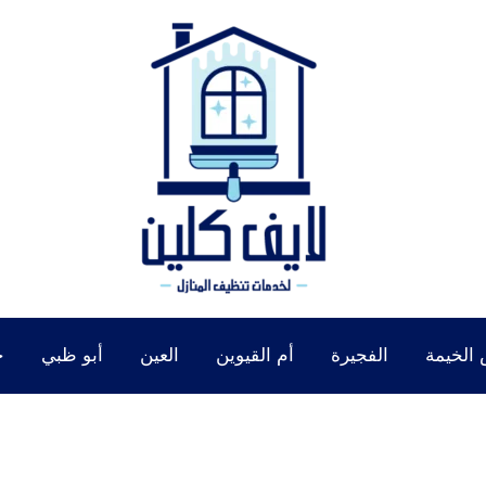
الخيمة
الفجيرة
أم القيوين
العين
أبو ظبي
خ