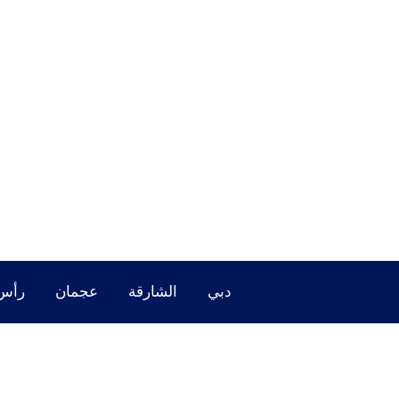
خطي
لى
لمحتوى
دبي
الشارقة
عجمان
رأس 