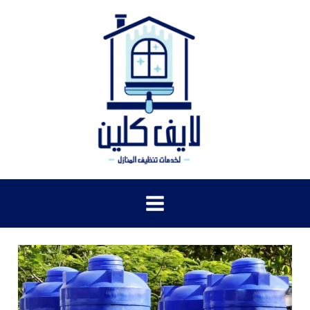
خطي
لى
لمحتوى