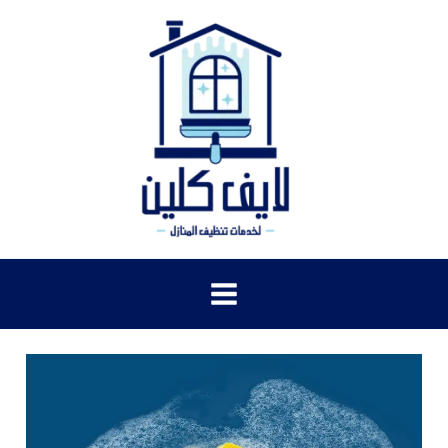
خطي
لى
لمحتوى