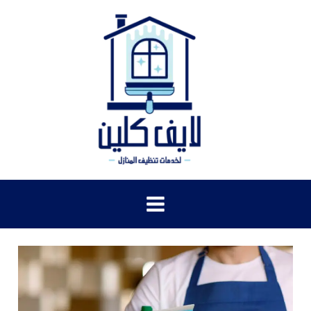
خطي
لى
لمحتوى