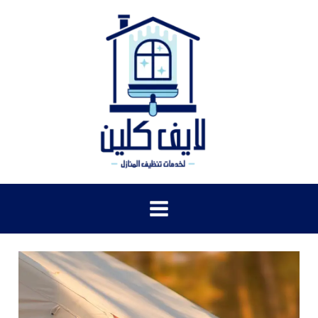
خطي
لى
لمحتوى