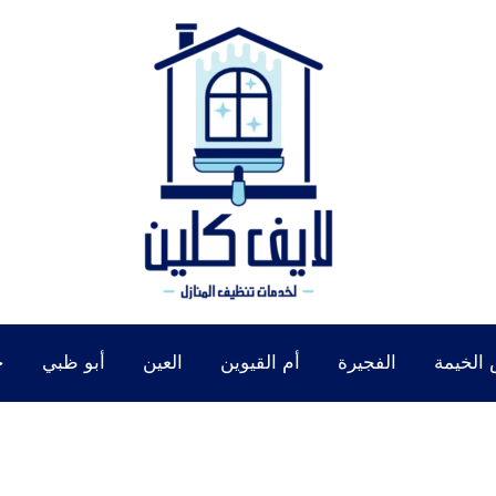
الخيمة
الفجيرة
أم القيوين
العين
أبو ظبي
خ