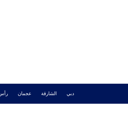
خطي
لى
لمحتوى
دبي
الشارقة
عجمان
رأس 