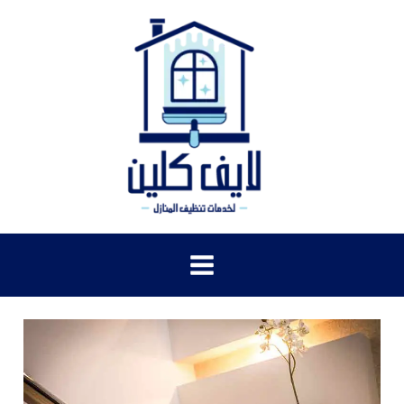
خطي
لى
لمحتوى