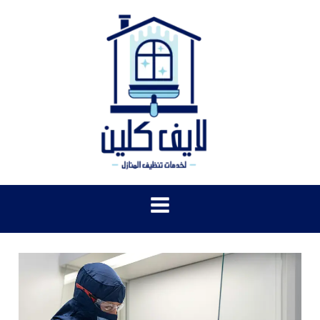
خطي
لى
لمحتوى