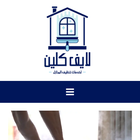
خطي
لى
لمحتوى