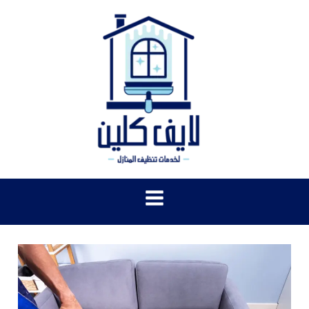
خطي
لى
لمحتوى