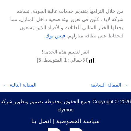
من خلال التزامها بتقديم خدمات عالية الجودة، تساهم
شركة لايف كلين في تعزيز بيئة صحية داخل المنازل، مما
يجعلها الخيار المثالي للعائلات والأفراد الذين يسعون
للحفاظ على نظافة منازلهم.
فيس بوك
انقر لتقييم هذه الخدمة!
[الاجمالي:
1
المتوسط:
5
]
→
المقالة السابقة
المقالة التالية
←
Copyright © 2026 جميع الحقوق محفوظة تصميم وتطوير شركة
olymoo
سياسة الخصوصية
|
اتصل بنا