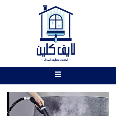
خطي
لى
لمحتوى