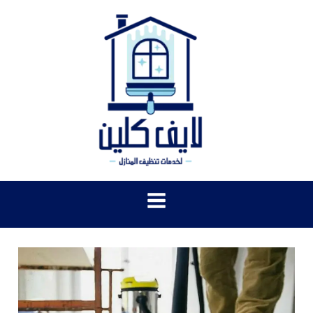
خطي
لى
لمحتوى